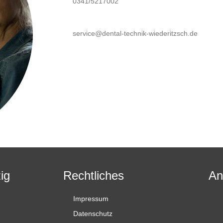
0341/5217002
service@dental-technik-wiederitzsch.de
ig
Rechtliches
An
Impressum
Datenschutz